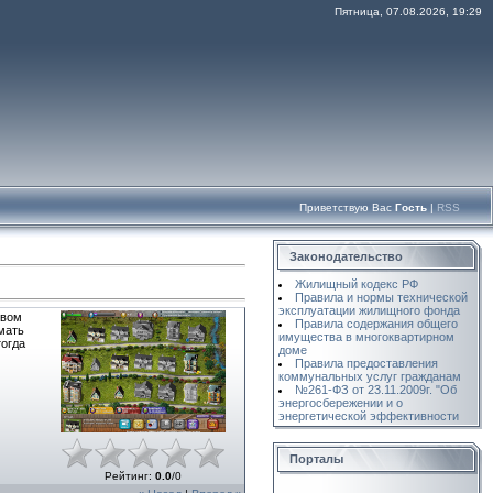
Пятница, 07.08.2026, 19:29
Приветствую Вас
Гость
|
RSS
Законодательство
Жилищный кодекс РФ
Правила и нормы технической
эксплуатации жилищного фонда
твом
Правила содержания общего
мать
имущества в многоквартирном
тогда
доме
Правила предоставления
коммунальных услуг гражданам
№261-ФЗ от 23.11.2009г. "Об
энергосбережении и о
энергетической эффективности
Порталы
Рейтинг
:
0.0
/
0