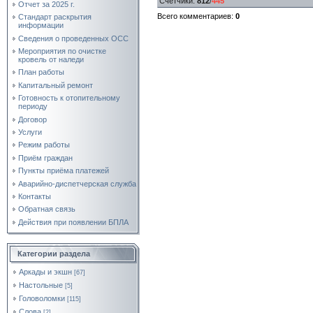
Счетчики
:
812
/
445
Отчет за 2025 г.
Всего комментариев
:
0
Стандарт раскрытия
информации
Сведения о проведенных ОСС
Мероприятия по очистке
кровель от наледи
План работы
Капитальный ремонт
Готовность к отопительному
периоду
Договор
Услуги
Режим работы
Приём граждан
Пункты приёма платежей
Аварийно-диспетчерская служба
Контакты
Обратная связь
Действия при появлении БПЛА
Категории раздела
Аркады и экшн
[67]
Настольные
[5]
Головоломки
[115]
Слова
[2]