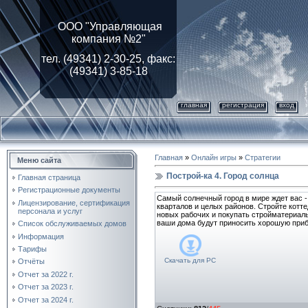
ООО "Управляющая
компания №2"
тел. (49341) 2-30-25, факс:
(49341) 3-85-18
главная
регистрация
вход
Главная
»
Онлайн игры
»
Стратегии
Меню сайта
Построй-ка 4. Город солнца
Главная страница
Регистрационные документы
Самый солнечный город в мире ждет вас -
Лицензирование, cертификация
кварталов и целых районов. Стройте котт
персонала и услуг
новых рабочих и покупать стройматериалы,
ваши дома будут приносить хорошую при
Список обслуживаемых домов
Информация
Тарифы
Скачать для
PC
Отчёты
Отчет за 2022 г.
Отчет за 2023 г.
Отчет за 2024 г.