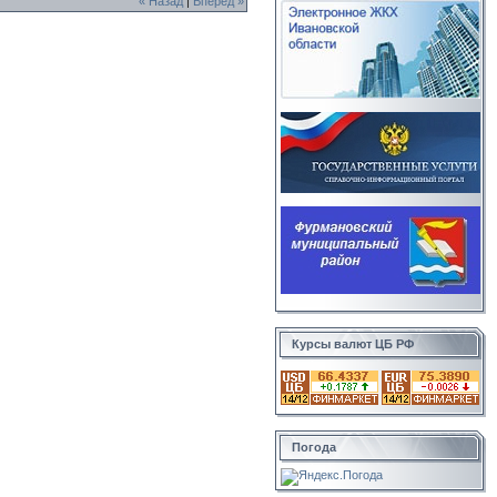
« Назад
|
Вперед »
Курсы валют ЦБ РФ
Погода