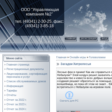
ООО "Управляющая
компания №2"
тел. (49341) 2-30-25, факс:
(49341) 3-85-18
главная
регистрация
вход
Главная
»
Онлайн игры
»
Головоломки
Меню сайта
Загадки Хитролесья
Главная страница
Регистрационные документы
Лесные феи в панике! Как им справиться
Лицензирование, cертификация
Небалуем? Злой колдун решил захватить 
персонала и услуг
королевстве и извести всех добрых волш
создания решают обратиться за помощью 
Список обслуживаемых домов
волшебница, но пока об этом не знает... Е
Информация
встретиться с Небалуем на игровом поле.
Тарифы
Отчёты
Отчет за 2022 г.
Скачать для
PC
Отчет за 2023 г.
Отчет за 2024 г.