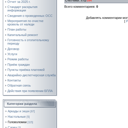
Счетчики
:
771
/
394
Отчет за 2025 г.
Всего комментариев
:
0
Стандарт раскрытия
информации
Сведения о проведенных ОСС
Добавлять комментарии могу
Мероприятия по очистке
[
Р
кровель от наледи
План работы
Капитальный ремонт
Готовность к отопительному
периоду
Договор
Услуги
Режим работы
Приём граждан
Пункты приёма платежей
Аварийно-диспетчерская служба
Контакты
Обратная связь
Действия при появлении БПЛА
Категории раздела
Аркады и экшн
[67]
Настольные
[5]
Головоломки
[115]
Слова
[2]