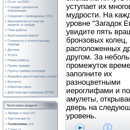
Отчет за 2025 г.
уступает их много
Стандарт раскрытия
информации
мудрости. На каж
Сведения о проведенных ОСС
уровне "Загадок Е
Мероприятия по очистке
кровель от наледи
увидите пять вр
План работы
Капитальный ремонт
бронзовых колец,
Готовность к отопительному
периоду
расположенных др
Договор
другом. За небол
Услуги
Режим работы
промежуток врем
Приём граждан
Пункты приёма платежей
заполните их
Аварийно-диспетчерская служба
разноцветными
Контакты
Обратная связь
иероглифами и по
Действия при появлении БПЛА
амулеты, открыв
дверь на следую
Категории раздела
Аркады и экшн
[67]
уровень.
Настольные
[5]
Головоломки
[115]
Слова
[2]