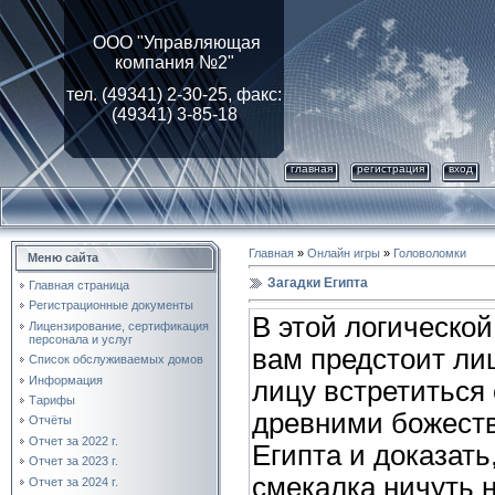
ООО "Управляющая
компания №2"
тел. (49341) 2-30-25, факс:
(49341) 3-85-18
главная
регистрация
вход
Главная
»
Онлайн игры
»
Головоломки
Меню сайта
Загадки Египта
Главная страница
Регистрационные документы
В этой логической
Лицензирование, cертификация
персонала и услуг
вам предстоит ли
Список обслуживаемых домов
Информация
лицу встретиться 
Тарифы
древними божест
Отчёты
Отчет за 2022 г.
Египта и доказать
Отчет за 2023 г.
смекалка ничуть 
Отчет за 2024 г.