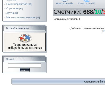
Играть онлайн
Скачать для
PC
Поиск предметов
[68]
Стратегии
[15]
Счетчики
:
688
/
10
/
Другие
[4]
Многопользовательские
[21]
Всего комментариев
:
0
Тер.изб.комиссия
Добавлять комментарии могу
[
Р
Поиск
Официальный сайт 