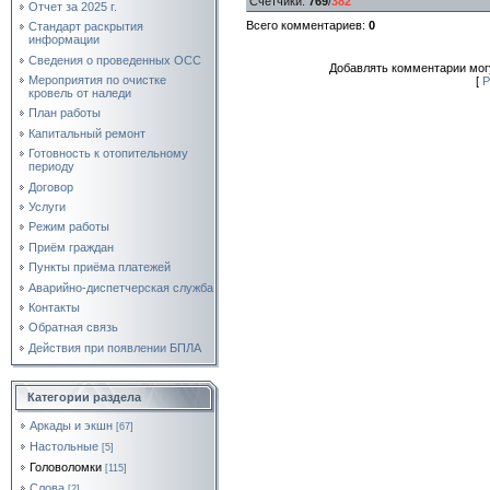
Счетчики
:
769
/
382
Отчет за 2025 г.
Всего комментариев
:
0
Стандарт раскрытия
информации
Сведения о проведенных ОСС
Добавлять комментарии могу
Мероприятия по очистке
[
Р
кровель от наледи
План работы
Капитальный ремонт
Готовность к отопительному
периоду
Договор
Услуги
Режим работы
Приём граждан
Пункты приёма платежей
Аварийно-диспетчерская служба
Контакты
Обратная связь
Действия при появлении БПЛА
Категории раздела
Аркады и экшн
[67]
Настольные
[5]
Головоломки
[115]
Слова
[2]