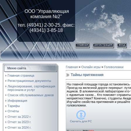
ООО "Управляющая
компания №2"
тел. (49341) 2-30-25, факс:
(49341) 3-85-18
главная
регистрация
вход
Главная
»
Онлайн игры
»
Головоломки
Меню сайта
Тайны притяжения
Главная страница
Регистрационные документы
На главной площади города остановились
Лицензирование, cертификация
Проезд на железной дороге перекрыт: пут
персонала и услуг
ящиков. В алхимической лаборатории кто-
с ядовитым газом... Кто поможет справить
Список обслуживаемых домов
неприятностями? Конечно, студенты Акад
Информация
Изучайте свойства притяжения и решайте
головоломки.
Тарифы
Отчёты
Отчет за 2022 г.
Скачать для
PC
Отчет за 2023 г.
Отчет за 2024 г.