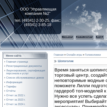
ООО "Управляющая
компания №2"
тел. (49341) 2-30-25, факс:
(49341) 3-85-18
главная
регистрация
вход
Главная
»
Онлайн игры
»
Головоломки
Меню сайта
Шопоголик
Главная страница
Регистрационные документы
Время заняться шопинг
Лицензирование, cертификация
персонала и услуг
торговый центр, создай
Список обслуживаемых домов
неповторимые модные о
Информация
поможете Лилли подгот
Тарифы
гардероб топ-моделей к
Отчёты
Нужно все успеть сдела
Отчет за 2022 г.
Отчет за 2023 г.
мероприятия! Выбирайт
Отчет за 2024 г.
аксессуары. Примеряйт