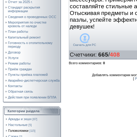
Отчет за 2025 г.
составляйте стильные 
Стандарт раскрытия
информации
Отыскивая предметы и 
Сведения о проведенных ОСС
пазлы, успейте эффект
Мероприятия по очистке
девушек!
кровель от наледи
План работы
Капитальный ремонт
Готовность к отопительному
Скачать для
PC
периоду
Договор
Счетчики
:
665
/
408
Услуги
Всего комментариев
:
0
Режим работы
Приём граждан
Пункты приёма платежей
Добавлять комментарии могу
[
Р
Аварийно-диспетчерская служба
Контакты
Обратная связь
Действия при появлении БПЛА
Категории раздела
Аркады и экшн
[67]
Настольные
[5]
Головоломки
[115]
Слова
[2]