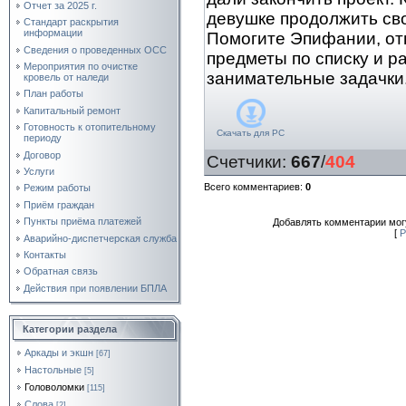
Отчет за 2025 г.
девушке продолжить св
Стандарт раскрытия
информации
Помогите Эпифании, от
Сведения о проведенных ОСС
предметы по списку и р
Мероприятия по очистке
занимательные задачки
кровель от наледи
План работы
Капитальный ремонт
Готовность к отопительному
Скачать для
PC
периоду
Договор
Счетчики
:
667
/
404
Услуги
Всего комментариев
:
0
Режим работы
Приём граждан
Пункты приёма платежей
Добавлять комментарии могу
[
Р
Аварийно-диспетчерская служба
Контакты
Обратная связь
Действия при появлении БПЛА
Категории раздела
Аркады и экшн
[67]
Настольные
[5]
Головоломки
[115]
Слова
[2]