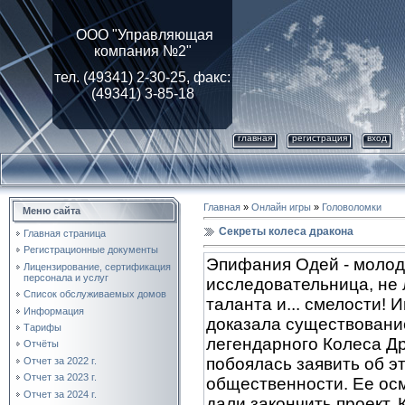
ООО "Управляющая
компания №2"
тел. (49341) 2-30-25, факс:
(49341) 3-85-18
главная
регистрация
вход
Главная
»
Онлайн игры
»
Головоломки
Меню сайта
Секреты колеса дракона
Главная страница
Регистрационные документы
Эпифания Одей - моло
Лицензирование, cертификация
персонала и услуг
исследовательница, не
Список обслуживаемых домов
таланта и... смелости! 
Информация
доказала существовани
Тарифы
легендарного Колеса Др
Отчёты
побоялась заявить об э
Отчет за 2022 г.
Отчет за 2023 г.
общественности. Ее ос
Отчет за 2024 г.
дали закончить проект. 