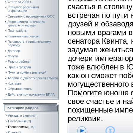
Отчет за 2025 г.
счастья в столиц
Стандарт раскрытия
информации
встречая по пути
Сведения о проведенных ОСС
друзей и обзавод
Мероприятия по очистке
кровель от наледи
новыми врагами в
План работы
Капитальный ремонт
сенатора Квинта,
Готовность к отопительному
периоду
задумал жениться
Договор
дочери император
Услуги
Режим работы
тоже влюблен в Ю
Приём граждан
Пункты приёма платежей
как он сможет по
Аварийно-диспетчерская служба
могущественного 
Контакты
Обратная связь
Помогите юноше 
Действия при появлении БПЛА
свое счастье и на
похищенные импе
Категории раздела
Аркады и экшн
[67]
реликвии.
Настольные
[5]
Головоломки
[115]
Слова
[2]