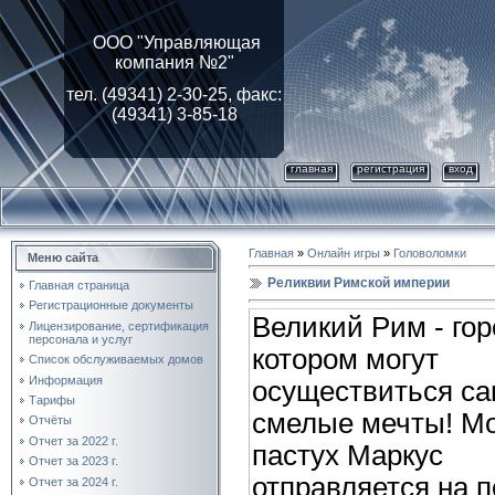
ООО "Управляющая
компания №2"
тел. (49341) 2-30-25, факс:
(49341) 3-85-18
главная
регистрация
вход
Главная
»
Онлайн игры
»
Головоломки
Меню сайта
Реликвии Римской империи
Главная страница
Регистрационные документы
Великий Рим - гор
Лицензирование, cертификация
персонала и услуг
котором могут
Список обслуживаемых домов
Информация
осуществиться с
Тарифы
смелые мечты! М
Отчёты
Отчет за 2022 г.
пастух Маркус
Отчет за 2023 г.
отправляется на 
Отчет за 2024 г.