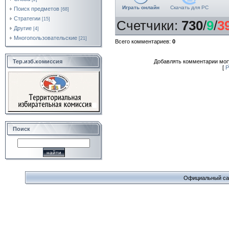
Играть онлайн
Скачать для
PC
Поиск предметов
[68]
Стратегии
[15]
Счетчики
:
730
/
9
/
3
Другие
[4]
Многопользовательские
[21]
Всего комментариев
:
0
Тер.изб.комиссия
Добавлять комментарии могу
[
Р
Поиск
Официальный сайт 