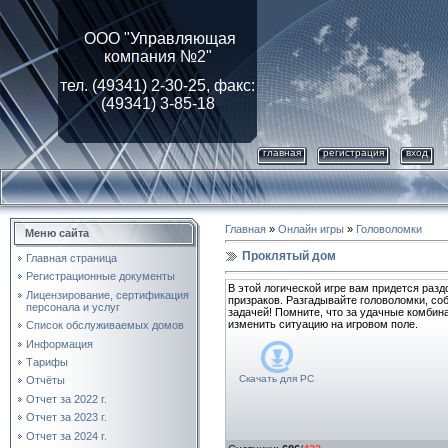
ООО "Управляющая
компания №2"
тел. (49341) 2-30-25, факс:
(49341) 3-85-18
главная
регистрация
вход
Главная
»
Онлайн игры
»
Головоломки
Меню сайта
Проклятый дом
Главная страница
Регистрационные документы
В этой логической игре вам придется раз
Лицензирование, cертификация
призраков. Разгадывайте головоломки, со
персонала и услуг
задачей! Помните, что за удачные комби
изменить ситуацию на игровом поле.
Список обслуживаемых домов
Информация
Тарифы
Скачать для
PC
Отчёты
Отчет за 2022 г.
Отчет за 2023 г.
Отчет за 2024 г.