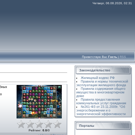
Четверг, 06.08.2026, 02:31
Приветствую Вас
Гость
|
RSS
Законодательство
Жилищный кодекс РФ
Правила и нормы технической
эксплуатации жилищного фонда
обных
Правила содержания общего
имущества в многоквартирном
но
доме
Правила предоставления
коммунальных услуг гражданам
№261-ФЗ от 23.11.2009г. "Об
энергосбережении и о
энергетической эффективности
Порталы
Рейтинг
:
0.0
/
0