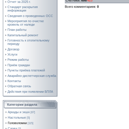
Счетчики
:
686
/
423
Отчет за 2025 г.
Всего комментариев
:
0
Стандарт раскрытия
информации
Сведения о проведенных ОСС
Мероприятия по очистке
кровель от наледи
План работы
Капитальный ремонт
Готовность к отопительному
периоду
Договор
Услуги
Режим работы
Приём граждан
Пункты приёма платежей
Аварийно-диспетчерская служба
Контакты
Обратная связь
Действия при появлении БПЛА
Категории раздела
Аркады и экшн
[67]
Настольные
[5]
Головоломки
[115]
Слова
[2]