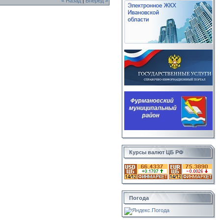
« Назад
|
Вперед »
Курсы валют ЦБ РФ
Погода