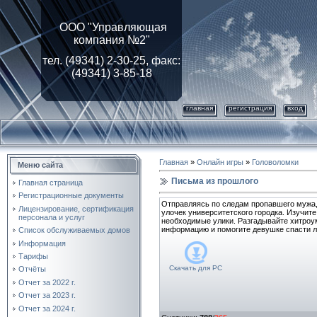
ООО "Управляющая
компания №2"
тел. (49341) 2-30-25, факс:
(49341) 3-85-18
главная
регистрация
вход
Главная
»
Онлайн игры
»
Головоломки
Меню сайта
Письма из прошлого
Главная страница
Регистрационные документы
Отправляясь по следам пропавшего мужа, 
Лицензирование, cертификация
улочек университетского городка. Изучит
персонала и услуг
необходимые улики. Разгадывайте хитроум
информацию и помогите девушке спасти 
Список обслуживаемых домов
Информация
Тарифы
Скачать для
PC
Отчёты
Отчет за 2022 г.
Отчет за 2023 г.
Отчет за 2024 г.