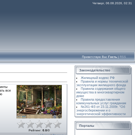
Четверг, 06.08.2026, 02:31
Приветствую Вас
Гость
|
RSS
Законодательство
Жилищный кодекс РФ
Правила и нормы технической
эксплуатации жилищного фонда
ринты
Правила содержания общего
ать все
имущества в многоквартирном
сю
доме
Правила предоставления
коммунальных услуг гражданам
№261-ФЗ от 23.11.2009г. "Об
энергосбережении и о
энергетической эффективности
Порталы
Рейтинг
:
0.0
/
0