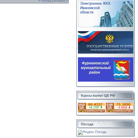
« Назад
|
Вперед »
Курсы валют ЦБ РФ
Погода