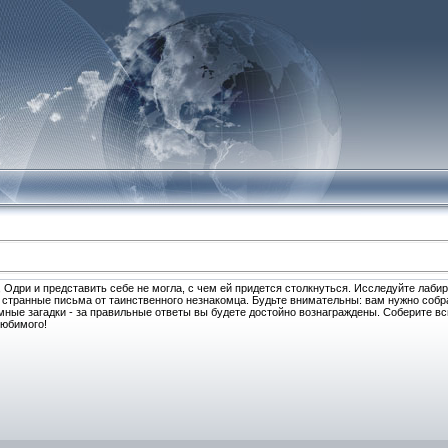
Одри и представить себе не могла, с чем ей придется столкнуться. Исследуйте лаби
е странные письма от таинственного незнакомца. Будьте внимательны: вам нужно собр
ные загадки - за правильные ответы вы будете достойно вознаграждены. Соберите в
любимого!