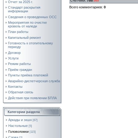
Счетчики
:
788
/
365
Отчет за 2025 г.
Всего комментариев
:
0
Стандарт раскрытия
информации
Сведения о проведенных ОСС
Мероприятия по очистке
кровель от наледи
План работы
Капитальный ремонт
Готовность к отопительному
периоду
Договор
Услуги
Режим работы
Приём граждан
Пункты приёма платежей
Аварийно-диспетчерская служба
Контакты
Обратная связь
Действия при появлении БПЛА
Категории раздела
Аркады и экшн
[67]
Настольные
[5]
Головоломки
[115]
Слова
[2]