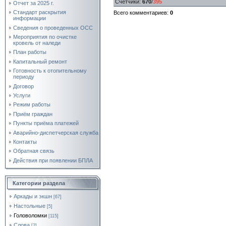
Счетчики
:
670
/
395
Отчет за 2025 г.
Стандарт раскрытия
Всего комментариев
:
0
информации
Сведения о проведенных ОСС
Мероприятия по очистке
кровель от наледи
План работы
Капитальный ремонт
Готовность к отопительному
периоду
Договор
Услуги
Режим работы
Приём граждан
Пункты приёма платежей
Аварийно-диспетчерская служба
Контакты
Обратная связь
Действия при появлении БПЛА
Категории раздела
Аркады и экшн
[67]
Настольные
[5]
Головоломки
[115]
Слова
[2]