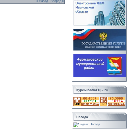
« Назад
|
Вперед »
Курсы валют ЦБ РФ
Погода