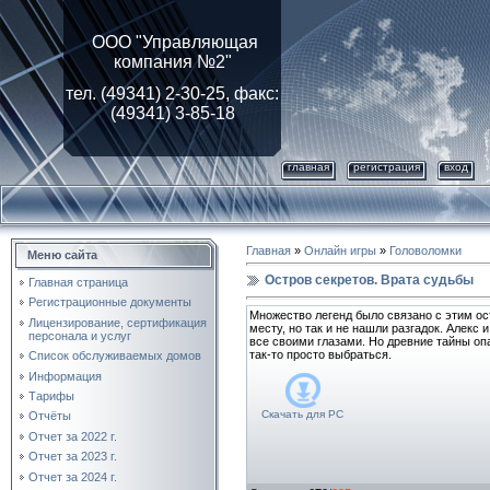
ООО "Управляющая
компания №2"
тел. (49341) 2-30-25, факс:
(49341) 3-85-18
главная
регистрация
вход
Главная
»
Онлайн игры
»
Головоломки
Меню сайта
Остров секретов. Врата судьбы
Главная страница
Регистрационные документы
Множество легенд было связано с этим ос
Лицензирование, cертификация
месту, но так и не нашли разгадок. Алекс
персонала и услуг
все своими глазами. Но древние тайны оп
так-то просто выбраться.
Список обслуживаемых домов
Информация
Тарифы
Скачать для
PC
Отчёты
Отчет за 2022 г.
Отчет за 2023 г.
Отчет за 2024 г.