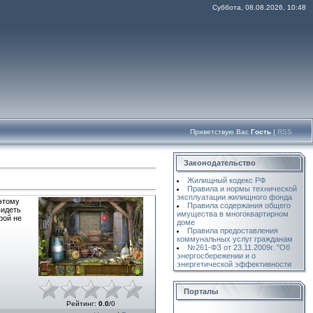
Суббота, 08.08.2026, 10:48
Приветствую Вас
Гость
|
RSS
Законодательство
Жилищный кодекс РФ
Правила и нормы технической
эксплуатации жилищного фонда
этому
Правила содержания общего
видеть
имущества в многоквартирном
рой не
доме
Правила предоставления
коммунальных услуг гражданам
№261-ФЗ от 23.11.2009г. "Об
энергосбережении и о
энергетической эффективности
Порталы
Рейтинг
:
0.0
/
0