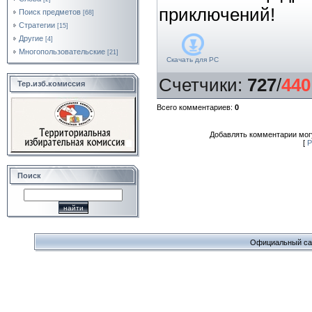
приключений!
Поиск предметов
[68]
Стратегии
[15]
Другие
[4]
Многопользовательские
[21]
Скачать для
PC
Счетчики
:
727
/
440
Тер.изб.комиссия
Всего комментариев
:
0
Добавлять комментарии могу
[
Р
Поиск
Официальный сайт 