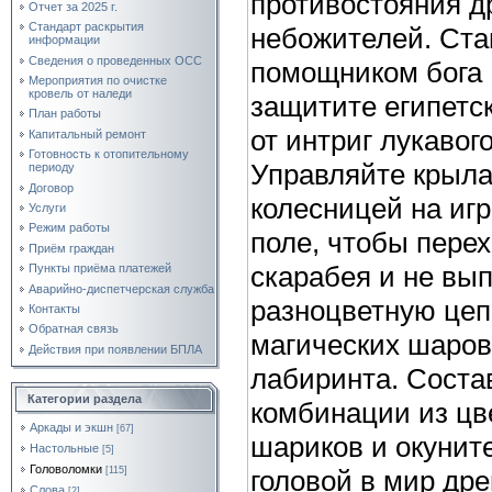
противостояния д
Отчет за 2025 г.
Стандарт раскрытия
небожителей. Ста
информации
Сведения о проведенных ОСС
помощником бога 
Мероприятия по очистке
кровель от наледи
защитите египетс
План работы
от интриг лукавог
Капитальный ремонт
Готовность к отопительному
Управляйте крыла
периоду
Договор
колесницей на иг
Услуги
Режим работы
поле, чтобы пере
Приём граждан
скарабея и не вы
Пункты приёма платежей
Аварийно-диспетчерская служба
разноцветную цеп
Контакты
Обратная связь
магических шаров
Действия при появлении БПЛА
лабиринта. Соста
Категории раздела
комбинации из цв
Аркады и экшн
[67]
шариков и окунит
Настольные
[5]
Головоломки
[115]
головой в мир др
Слова
[2]