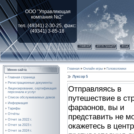
ООО "Управляющая
компания №2"
тел. (49341) 2-30-25, факс:
(49341) 3-85-18
главная
регистрация
вход
Главная
»
Онлайн игры
»
Головоломки
Меню сайта
Луксор 5
Главная страница
Регистрационные документы
Отправляясь в
Лицензирование, cертификация
персонала и услуг
путешествие в ст
Список обслуживаемых домов
Информация
фараонов, вы и
Тарифы
Отчёты
представить не мо
Отчет за 2022 г.
окажетесь в цент
Отчет за 2023 г.
Отчет за 2024 г.