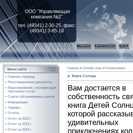
ООО "Управляющая
компания №2"
тел. (49341) 2-30-25, факс:
(49341) 3-85-18
главная
регистрация
вход
Главная
»
Онлайн игры
»
Головоломки
Меню сайта
Книга Солнца
Главная страница
Регистрационные документы
Вам достается в
Лицензирование, cертификация
персонала и услуг
собственность св
Список обслуживаемых домов
Информация
книга Детей Солнц
Тарифы
которой рассказы
Отчёты
Отчет за 2022 г.
удивительных
Отчет за 2023 г.
приключениях кол
Отчет за 2024 г.