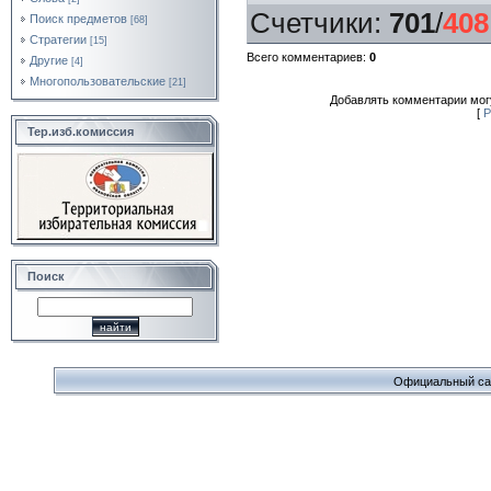
Счетчики
:
701
/
408
Поиск предметов
[68]
Стратегии
[15]
Всего комментариев
:
0
Другие
[4]
Многопользовательские
[21]
Добавлять комментарии могу
[
Р
Тер.изб.комиссия
Поиск
Официальный сайт 