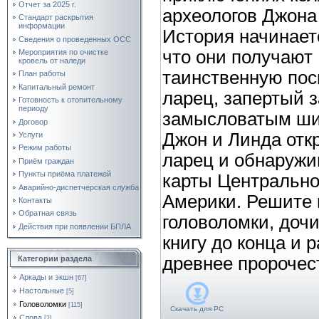
Отчет за 2025 г.
археологов Джона
Стандарт раскрытия
информации
История начинаетс
Сведения о проведенных ОСС
что они получают
Мероприятия по очистке
кровель от наледи
таинственную пос
План работы
Капитальный ремонт
ларец, запертый 
Готовность к отопительному
периоду
замысловатым ш
Договор
Джон и Линда отк
Услуги
Режим работы
ларец и обнаружи
Приём граждан
Пункты приёма платежей
карты Центральн
Аварийно-диспетчерская служба
Америки. Решите 
Контакты
Обратная связь
головоломки, доч
Действия при появлении БПЛА
книгу до конца и 
древнее пророчес
Категории раздела
Аркады и экшн
[67]
Настольные
[5]
Головоломки
[115]
Скачать для
PC
Слова
[2]