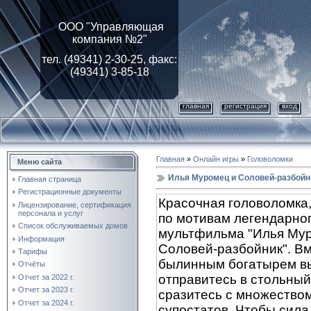
ООО "Управляющая
компания №2"
тел. (49341) 2-30-25, факс:
(49341) 3-85-18
главная
регистрация
вход
Главная
»
Онлайн игры
»
Головоломки
Меню сайта
Илья Муромец и Соловей-разбойни
Главная страница
Регистрационные документы
Красочная головоломка
Лицензирование, cертификация
персонала и услуг
по мотивам легендарно
Список обслуживаемых домов
мультфильма "Илья Му
Информация
Соловей-разбойник". Вм
Тарифы
былинным богатырем в
Отчёты
отправитесь в стольный
Отчет за 2022 г.
Отчет за 2023 г.
сразитесь с множество
Отчет за 2024 г.
супостатов. Чтобы сила