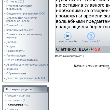
Отчет за 2025 г.
не оставила славного ви
Стандарт раскрытия
информации
необходимо за отведен
Сведения о проведенных ОСС
промежутки времени за
Мероприятия по очистке
волшебными предмета
кровель от наледи
План работы
вращающиеся берестян
Капитальный ремонт
Готовность к отопительному
периоду
Играть онлайн
Скачать для
PC
Договор
Услуги
Счетчики
:
816
/
7
/
459
Режим работы
Приём граждан
Всего комментариев
:
0
Пункты приёма платежей
Аварийно-диспетчерская служба
Добавлять комментарии могу
[
Р
Контакты
Обратная связь
Действия при появлении БПЛА
Категории раздела
Аркады и экшн
[67]
Настольные
[5]
Головоломки
[115]
Слова
[2]