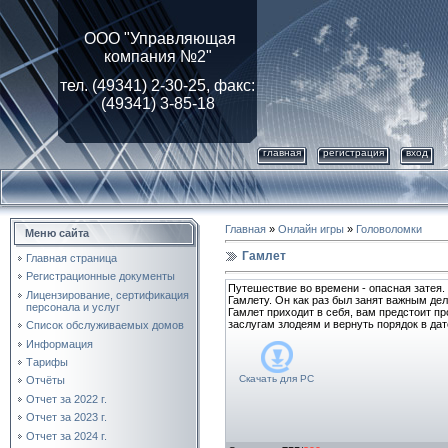
ООО "Управляющая
компания №2"
тел. (49341) 2-30-25, факс:
(49341) 3-85-18
главная
регистрация
вход
Главная
»
Онлайн игры
»
Головоломки
Меню сайта
Гамлет
Главная страница
Регистрационные документы
Путешествие во времени - опасная затея. 
Лицензирование, cертификация
Гамлету. Он как раз был занят важным де
персонала и услуг
Гамлет приходит в себя, вам предстоит пр
заслугам злодеям и вернуть порядок в дат
Список обслуживаемых домов
Информация
Тарифы
Скачать для
PC
Отчёты
Отчет за 2022 г.
Отчет за 2023 г.
Отчет за 2024 г.