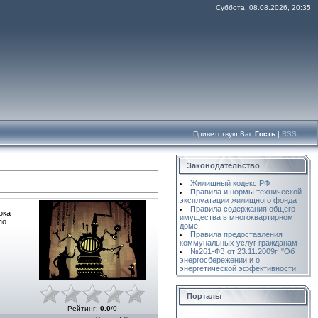
Суббота, 08.08.2026, 20:35
Приветствую Вас
Гость
|
RSS
Законодательство
Жилищный кодекс РФ
Правила и нормы технической
эксплуатации жилищного фонда
Правила содержания общего
ока
имущества в многоквартирном
по
доме
Правила предоставления
коммунальных услуг гражданам
№261-ФЗ от 23.11.2009г. "Об
энергосбережении и о
энергетической эффективности
Порталы
Рейтинг
:
0.0
/
0