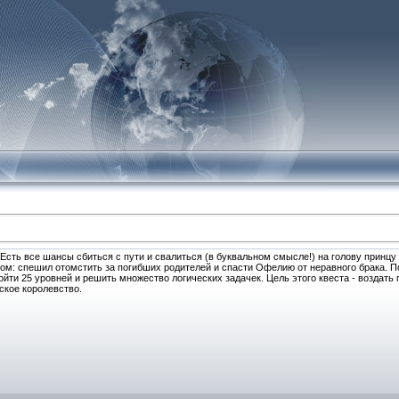
Есть все шансы сбиться с пути и свалиться (в буквальном смысле!) на голову принцу
лом: спешил отомстить за погибших родителей и спасти Офелию от неравного брака. П
ойти 25 уровней и решить множество логических задачек. Цель этого квеста - воздать 
ское королевство.