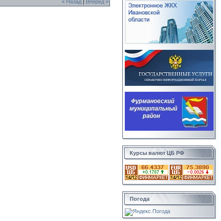
« Назад
|
Вперед »
Курсы валют ЦБ РФ
Погода