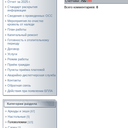
Счетчики
:
755
/
399
Отчет за 2025 г.
Стандарт раскрытия
Всего комментариев
:
0
информации
Сведения о проведенных ОСС
Мероприятия по очистке
кровель от наледи
План работы
Капитальный ремонт
Готовность к отопительному
периоду
Договор
Услуги
Режим работы
Приём граждан
Пункты приёма платежей
Аварийно-диспетчерская служба
Контакты
Обратная связь
Действия при появлении БПЛА
Категории раздела
Аркады и экшн
[67]
Настольные
[5]
Головоломки
[115]
Слова
[2]