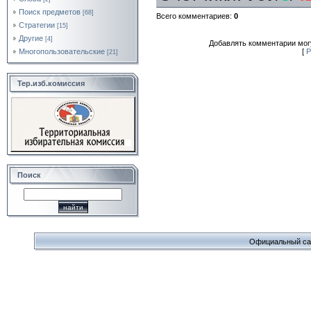
Поиск предметов
[68]
Всего комментариев
:
0
Стратегии
[15]
Другие
[4]
Добавлять комментарии могу
Многопользовательские
[
Р
[21]
Тер.изб.комиссия
Поиск
Официальный сайт 