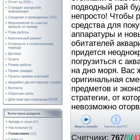
Отчет за 2025 г.
подводный рай бу
Стандарт раскрытия
информации
непросто! Чтобы 
Сведения о проведенных ОСС
средства для поку
Мероприятия по очистке
кровель от наледи
аппаратуры и нов
План работы
Капитальный ремонт
обитателей аквар
Готовность к отопительному
периоду
придется неоднок
Договор
погрузиться с акв
Услуги
Режим работы
на дно моря. Вас 
Приём граждан
Пункты приёма платежей
оригинальная сме
Аварийно-диспетчерская служба
предметов и экон
Контакты
Обратная связь
стратегии, от кото
Действия при появлении БПЛА
невозможно оторв
Категории раздела
Аркады и экшн
[67]
Играть онлайн
Скачать для
PC
Настольные
[5]
Головоломки
[115]
Счетчики
:
767
/
8
/
4
Слова
[2]