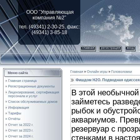
ООО "Управляющая
компания №2"
тел. (49341) 2-30-25, факс:
(49341) 3-85-18
главная
регистрация
вход
Главная
»
Онлайн игры
»
Головоломки
Меню сайта
Фишдом H2O. Подводная одиссея
Главная страница
Регистрационные документы
В этой необычной
Лицензирование, cертификация
персонала и услуг
займетесь разве
Список обслуживаемых домов
Информация
рыбок и обустрой
Тарифы
аквариумов. Прев
Отчёты
Отчет за 2022 г.
резервуар с проз
Отчет за 2023 г.
стенками в насто
Отчет за 2024 г.