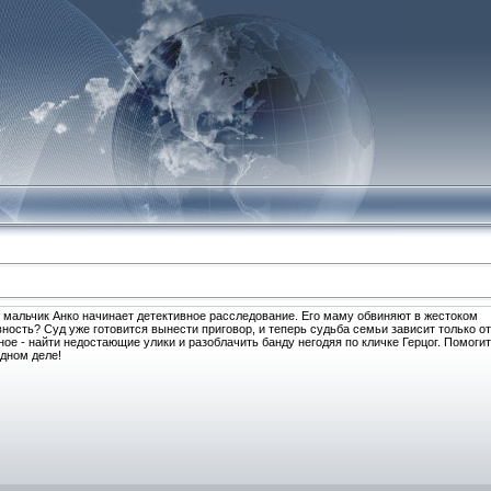
 мальчик Анко начинает детективное расследование. Его маму обвиняют в жестоком
вность? Суд уже готовится вынести приговор, и теперь судьба семьи зависит только от
ое - найти недостающие улики и разоблачить банду негодяя по кличке Герцог. Помоги
дном деле!