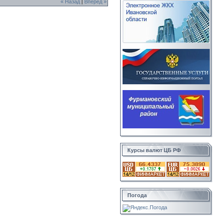
« Назад
|
Вперед »
Курсы валют ЦБ РФ
Погода