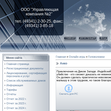
ООО "Управляющая
компания №2"
тел. (49341) 2-30-25, факс:
(49341) 3-85-18
главная
регистрация
вход
Главная
»
Онлайн игры
»
Головоломки
Меню сайта
Анко
Главная страница
Регистрационные документы
Приключения на Диком Западе. Индейский
Лицензирование, cертификация
убийстве - кто сможет доказать ее невино
персонала и услуг
Он должен сделать практически невозможн
малышу в этом трудном, но таком благоро
Список обслуживаемых домов
Информация
Тарифы
Скачать для
PC
Отчёты
Отчет за 2022 г.
Отчет за 2023 г.
Отчет за 2024 г.