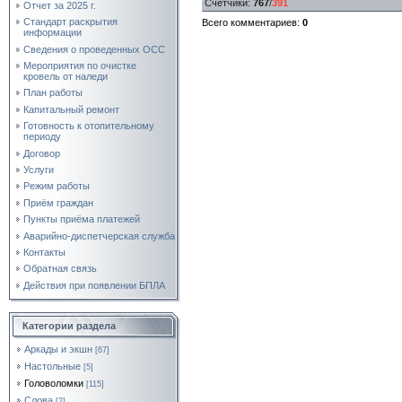
Счетчики
:
767
/
391
Отчет за 2025 г.
Стандарт раскрытия
Всего комментариев
:
0
информации
Сведения о проведенных ОСС
Мероприятия по очистке
кровель от наледи
План работы
Капитальный ремонт
Готовность к отопительному
периоду
Договор
Услуги
Режим работы
Приём граждан
Пункты приёма платежей
Аварийно-диспетчерская служба
Контакты
Обратная связь
Действия при появлении БПЛА
Категории раздела
Аркады и экшн
[67]
Настольные
[5]
Головоломки
[115]
Слова
[2]