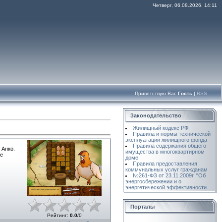
Четверг, 06.08.2026, 14:11
Приветствую Вас
Гость
|
RSS
Законодательство
Жилищный кодекс РФ
Правила и нормы технической
эксплуатации жилищного фонда
Правила содержания общего
 Анко.
имущества в многоквартирном
те
доме
Правила предоставления
коммунальных услуг гражданам
№261-ФЗ от 23.11.2009г. "Об
энергосбережении и о
энергетической эффективности
Порталы
Рейтинг
:
0.0
/
0