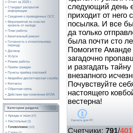
Отчет за 2025 г.
следующий день е
Стандарт раскрытия
информации
приходит от него 
Сведения о проведенных ОСС
посылка. И все бы
Мероприятия по очистке
кровель от наледи
да только отправл
План работы
Капитальный ремонт
была почти сто лет
Готовность к отопительному
периоду
Помогите Аманде
Договор
загадочно пропав
Услуги
Режим работы
и разгадать тайну 
Приём граждан
Пункты приёма платежей
внезапного исчез
Аварийно-диспетчерская служба
Почувствуйте себ
Контакты
Обратная связь
настоящего ковбо
Действия при появлении БПЛА
вестерна!
Категории раздела
Аркады и экшн
[67]
Скачать для
PC
Настольные
[5]
Головоломки
[115]
Счетчики
:
791
/
401
Слова
[2]