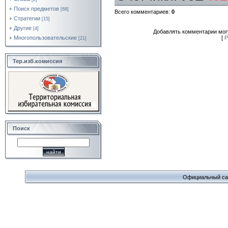
Поиск предметов
[68]
Всего комментариев
:
0
Стратегии
[15]
Другие
[4]
Добавлять комментарии могу
Многопользовательские
[
Р
[21]
Тер.изб.комиссия
Поиск
Официальный сайт 