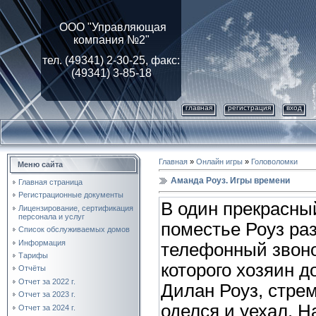
ООО "Управляющая
компания №2"
тел. (49341) 2-30-25, факс:
(49341) 3-85-18
главная
регистрация
вход
Главная
»
Онлайн игры
»
Головоломки
Меню сайта
Аманда Роуз. Игры времени
Главная страница
Регистрационные документы
В один прекрасны
Лицензирование, cертификация
персонала и услуг
поместье Роуз ра
Список обслуживаемых домов
Информация
телефонный звоно
Тарифы
которого хозяин д
Отчёты
Отчет за 2022 г.
Дилан Роуз, стре
Отчет за 2023 г.
оделся и уехал. Н
Отчет за 2024 г.