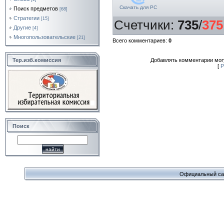
Скачать для
PC
Поиск предметов
[68]
Стратегии
[15]
Счетчики
:
735
/
375
Другие
[4]
Многопользовательские
[21]
Всего комментариев
:
0
Тер.изб.комиссия
Добавлять комментарии могу
[
Р
Поиск
Официальный сайт 