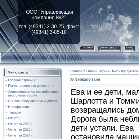
ООО "Управляющая
компания №2"
тел. (49341) 2-30-25, факс:
(49341) 3-85-18
главная
регистрация
вход
Главная
»
Онлайн игры
»
Поиск предметов
Меню сайта
Зеркало тайн
Главная страница
Регистрационные документы
Ева и ее дети, ма
Лицензирование, cертификация
персонала и услуг
Шарлотта и Томми
Список обслуживаемых домов
Информация
возвращались до
Тарифы
Дорога была небл
Отчёты
Отчет за 2022 г.
дети устали. Ева
Отчет за 2023 г.
остановила маши
Отчет за 2024 г.