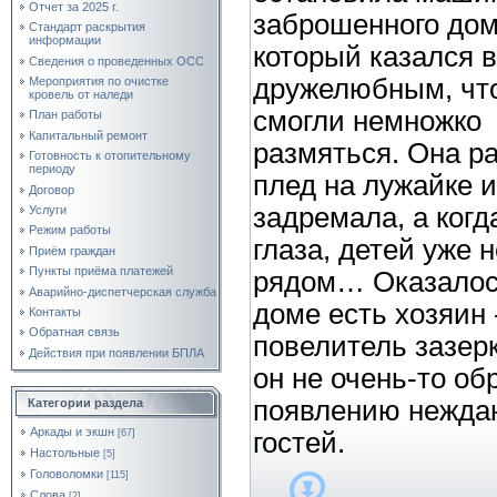
Отчет за 2025 г.
заброшенного дом
Стандарт раскрытия
информации
который казался 
Сведения о проведенных ОСС
дружелюбным, чт
Мероприятия по очистке
кровель от наледи
смогли немножко
План работы
Капитальный ремонт
размяться. Она р
Готовность к отопительному
периоду
плед на лужайке и
Договор
задремала, а когд
Услуги
Режим работы
глаза, детей уже 
Приём граждан
Пункты приёма платежей
рядом… Оказалось
Аварийно-диспетчерская служба
доме есть хозяин 
Контакты
Обратная связь
повелитель зазерк
Действия при появлении БПЛА
он не очень-то о
появлению нежда
Категории раздела
Аркады и экшн
[67]
гостей.
Настольные
[5]
Головоломки
[115]
Слова
[2]