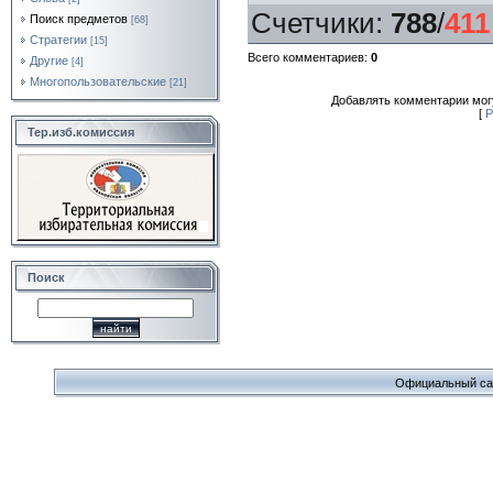
Счетчики
:
788
/
411
Поиск предметов
[68]
Стратегии
[15]
Всего комментариев
:
0
Другие
[4]
Многопользовательские
[21]
Добавлять комментарии могу
[
Р
Тер.изб.комиссия
Поиск
Официальный сайт 