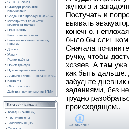
Отчет за 2025 г.
жуткого и загадоч
Стандарт раскрытия
информации
Постучать и попр
Сведения о проведенных ОСС
вызвать эвакуатор
Мероприятия по очистке
кровель от наледи
конечно, неплохая
План работы
Капитальный ремонт
было бы слишком 
Готовность к отопительному
периоду
Сначала починит
Договор
ручку, чтобы дост
Услуги
Режим работы
хозяев. А там уже
Приём граждан
Пункты приёма платежей
как быть дальше. 
Аварийно-диспетчерская служба
забудьте дневник 
Контакты
Обратная связь
заданиями, без не
Действия при появлении БПЛА
трудно разобратьс
происходящем...
Категории раздела
Аркады и экшн
[67]
Настольные
[5]
Головоломки
[115]
Скачать для
PC
Слова
[2]