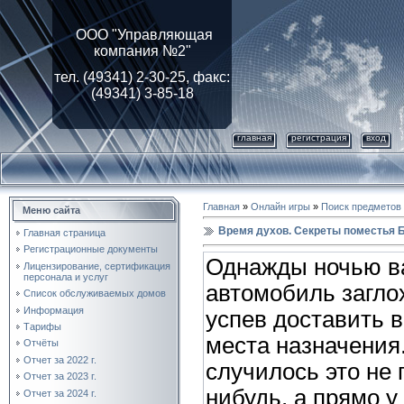
ООО "Управляющая
компания №2"
тел. (49341) 2-30-25, факс:
(49341) 3-85-18
главная
регистрация
вход
Главная
»
Онлайн игры
»
Поиск предметов
Меню сайта
Время духов. Секреты поместья
Главная страница
Регистрационные документы
Однажды ночью 
Лицензирование, cертификация
персонала и услуг
автомобиль заглох
Список обслуживаемых домов
Информация
успев доставить в
Тарифы
места назначения
Отчёты
Отчет за 2022 г.
случилось это не 
Отчет за 2023 г.
нибудь, а прямо у
Отчет за 2024 г.