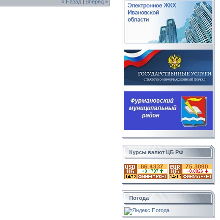
« Назад
|
Вперед »
Курсы валют ЦБ РФ
Погода