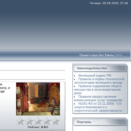
Четверг, 06.08.2026, 07:46
Приветствую Вас
Гость
|
RSS
Законодательство
Жилищный кодекс РФ
Правила и нормы технической
эксплуатации жилищного фонда
ше
Правила содержания общего
еатр, и
имущества в многоквартирном
оде
доме
Правила предоставления
коммунальных услуг гражданам
№261-ФЗ от 23.11.2009г. "Об
энергосбережении и о
энергетической эффективности
Порталы
Рейтинг
:
0.0
/
0