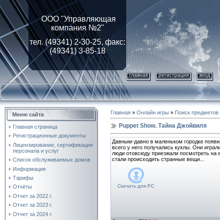
ООО "Управляющая
компания №2"
тел. (49341) 2-30-25, факс:
(49341) 3-85-18
главная
регистрация
вход
Главная
»
Онлайн игры
»
Поиск предметов
Меню сайта
Puppet Show. Тайна Джойвиля
Главная страница
Регистрационные документы
Давным-давно в маленьком городке появил
Лицензирование, cертификация
всего у него получались куклы. Они играл
персонала и услуг
люди отовсюду приезжали посмотреть на ег
стали происходить странные вещи...
Список обслуживаемых домов
Информация
Тарифы
Скачать для
PC
Отчёты
Отчет за 2022 г.
Отчет за 2023 г.
Отчет за 2024 г.