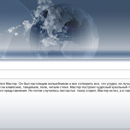
ся Мастер. Он был настоящим волшебником и мог сотворить все, что угодно, но луч
и на клавесине, танцевали, пели, читали стихи. Мастер построил чудесный кукольный т
о представления. Но потом случилось несчастье: театр сгорел, Мастер исчез, а в гор