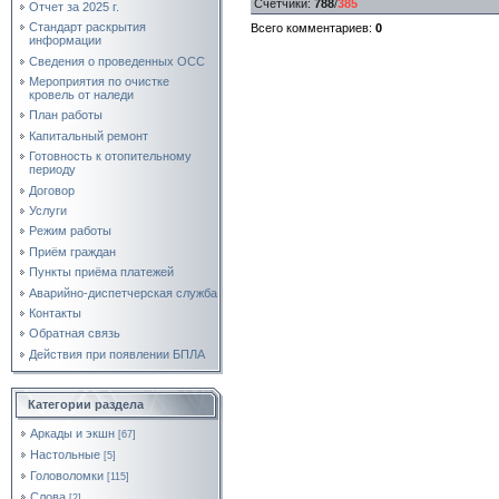
Счетчики
:
788
/
385
Отчет за 2025 г.
Стандарт раскрытия
Всего комментариев
:
0
информации
Сведения о проведенных ОСС
Мероприятия по очистке
кровель от наледи
План работы
Капитальный ремонт
Готовность к отопительному
периоду
Договор
Услуги
Режим работы
Приём граждан
Пункты приёма платежей
Аварийно-диспетчерская служба
Контакты
Обратная связь
Действия при появлении БПЛА
Категории раздела
Аркады и экшн
[67]
Настольные
[5]
Головоломки
[115]
Слова
[2]