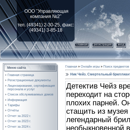
ООО "Управляющая
компания №2"
тел. (49341) 2-30-25, факс:
(49341) 3-85-18
главная
регистрация
вход
Главная
»
Онлайн игры
»
Поиск предметов
Меню сайта
Ник Чейз. Смертельный бриллиан
Главная страница
Регистрационные документы
Детектив Чейз вр
Лицензирование, cертификация
персонала и услуг
переходит на сто
Список обслуживаемых домов
Информация
плохих парней. О
Тарифы
стащить из музея
Отчёты
Отчет за 2022 г.
легендарный бри
Отчет за 2023 г.
необыкновенной 
Отчет за 2024 г.