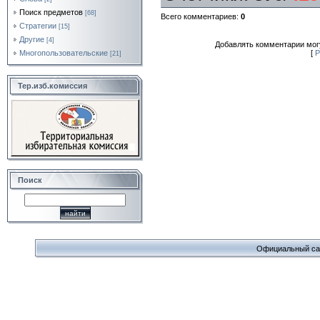
Поиск предметов
[68]
Всего комментариев
:
0
Стратегии
[15]
Другие
[4]
Добавлять комментарии могу
Многопользовательские
[
Р
[21]
Тер.изб.комиссия
Поиск
Официальный сайт 