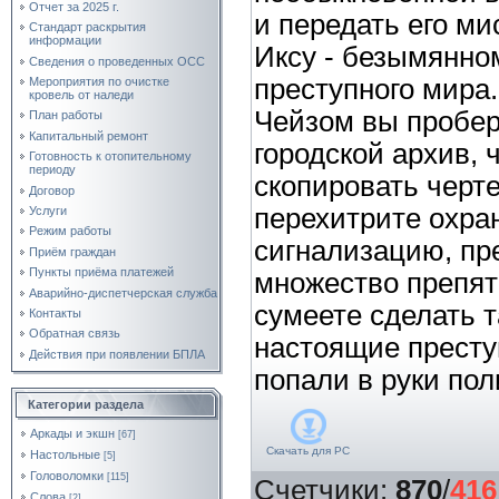
Отчет за 2025 г.
и передать его ми
Стандарт раскрытия
информации
Иксу - безымянно
Сведения о проведенных ОСС
преступного мира.
Мероприятия по очистке
кровель от наледи
Чейзом вы пробер
План работы
Капитальный ремонт
городской архив, 
Готовность к отопительному
периоду
скопировать черт
Договор
перехитрите охра
Услуги
Режим работы
сигнализацию, пр
Приём граждан
Пункты приёма платежей
множество препят
Аварийно-диспетчерская служба
сумеете сделать т
Контакты
Обратная связь
настоящие престу
Действия при появлении БПЛА
попали в руки пол
Категории раздела
Аркады и экшн
[67]
Скачать для
PC
Настольные
[5]
Головоломки
[115]
Счетчики
:
870
/
416
Слова
[2]