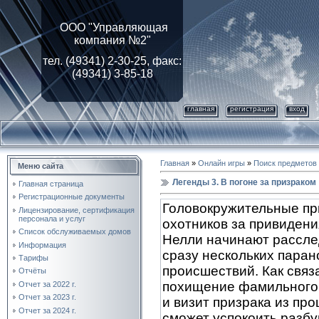
ООО "Управляющая
компания №2"
тел. (49341) 2-30-25, факс:
(49341) 3-85-18
главная
регистрация
вход
Главная
»
Онлайн игры
»
Поиск предметов
Меню сайта
Легенды 3. В погоне за призраком
Главная страница
Регистрационные документы
Головокружительные п
Лицензирование, cертификация
персонала и услуг
охотников за привидени
Список обслуживаемых домов
Нелли начинают рассл
Информация
сразу нескольких пара
Тарифы
происшествий. Как связ
Отчёты
похищение фамильного
Отчет за 2022 г.
Отчет за 2023 г.
и визит призрака из пр
Отчет за 2024 г.
сможет успокоить разб