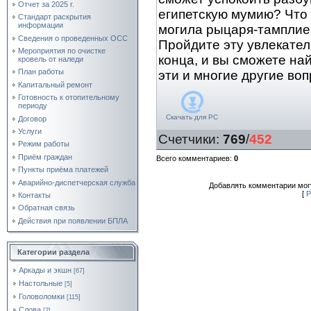
Отчет за 2025 г.
египетскую мумию? Что
Стандарт раскрытия
информации
могила рыцаря-тампли
Сведения о проведенных ОСС
Пройдите эту увлекател
Мероприятия по очистке
конца, и вы сможете на
кровель от наледи
План работы
эти и многие другие во
Капитальный ремонт
Готовность к отопительному
периоду
Скачать для
PC
Договор
Услуги
Счетчики
:
769
/
452
Режим работы
Приём граждан
Всего комментариев
:
0
Пункты приёма платежей
Аварийно-диспетчерская служба
Добавлять комментарии могу
[
Р
Контакты
Обратная связь
Действия при появлении БПЛА
Категории раздела
Аркады и экшн
[67]
Настольные
[5]
Головоломки
[115]
Слова
[2]