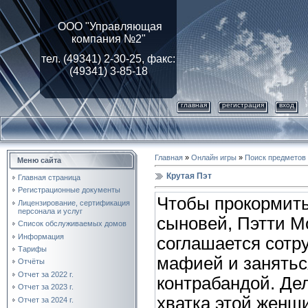
ООО "Управляющая
компания №2"
тел. (49341) 2-30-25, факс:
(49341) 3-85-18
главная
регистрация
вход
Главная
»
Онлайн игры
»
Поиск предметов
Меню сайта
Крутая Пэт
Главная страница
Регистрационные документы
Чтобы прокормить
Лицензирование, cертификация
персонала и услуг
сыновей, Пэтти М
Список обслуживаемых домов
Информация
соглашается сотр
Тарифы
мафией и занятьс
Отчёты
Отчет за 2022 г.
контрабандой. Де
Отчет за 2023 г.
хватка этой женщ
Отчет за 2024 г.