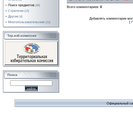
Поиск предметов
[68]
Всего комментариев
:
0
Стратегии
[15]
Другие
[4]
Добавлять комментарии могу
Многопользовательские
[
Р
[21]
Тер.изб.комиссия
Поиск
Официальный сайт 