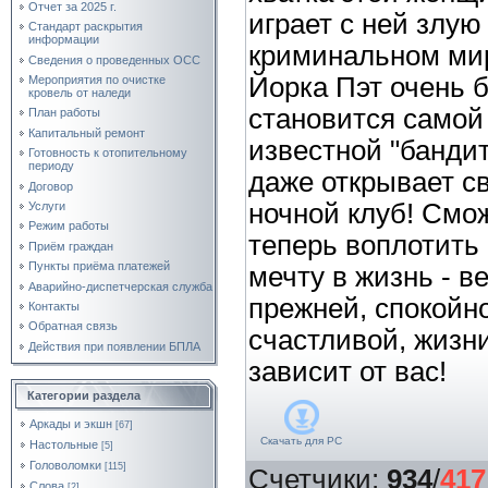
Отчет за 2025 г.
играет с ней злую
Стандарт раскрытия
информации
криминальном ми
Сведения о проведенных ОСС
Йорка Пэт очень 
Мероприятия по очистке
кровель от наледи
становится самой
План работы
Капитальный ремонт
известной "бандит
Готовность к отопительному
периоду
даже открывает с
Договор
ночной клуб! Смо
Услуги
Режим работы
теперь воплотить
Приём граждан
Пункты приёма платежей
мечту в жизнь - в
Аварийно-диспетчерская служба
прежней, спокойн
Контакты
Обратная связь
счастливой, жизн
Действия при появлении БПЛА
зависит от вас!
Категории раздела
Аркады и экшн
[67]
Скачать для
PC
Настольные
[5]
Головоломки
[115]
Счетчики
:
934
/
417
Слова
[2]