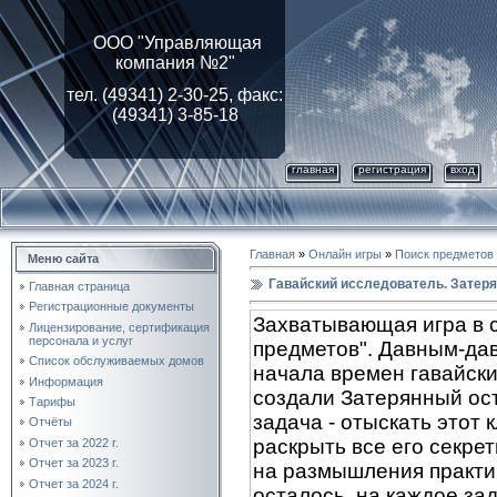
ООО "Управляющая
компания №2"
тел. (49341) 2-30-25, факс:
(49341) 3-85-18
главная
регистрация
вход
Главная
»
Онлайн игры
»
Поиск предметов
Меню сайта
Гавайский исследователь. Затер
Главная страница
Регистрационные документы
Захватывающая игра в с
Лицензирование, cертификация
персонала и услуг
предметов". Давным-дав
Список обслуживаемых домов
начала времен гавайски
Информация
создали Затерянный ос
Тарифы
задача - отыскать этот 
Отчёты
раскрыть все его секре
Отчет за 2022 г.
Отчет за 2023 г.
на размышления практи
Отчет за 2024 г.
осталось, на каждое за