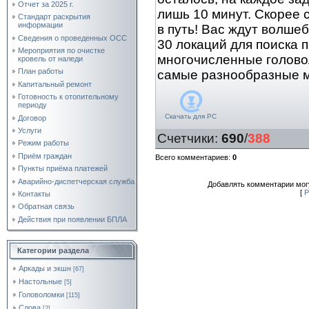
Отчет за 2025 г.
лишь 10 минут. Скорее 
Стандарт раскрытия
информации
в путь! Вас ждут волше
Сведения о проведенных ОСС
30 локаций для поиска 
Мероприятия по очистке
многочисленные голово
кровель от наледи
План работы
самые разнообразные м
Капитальный ремонт
Готовность к отопительному
периоду
Скачать для
PC
Договор
Услуги
Счетчики
:
690
/
388
Режим работы
Приём граждан
Всего комментариев
:
0
Пункты приёма платежей
Аварийно-диспетчерская служба
Добавлять комментарии могу
[
Р
Контакты
Обратная связь
Действия при появлении БПЛА
Категории раздела
Аркады и экшн
[67]
Настольные
[5]
Головоломки
[115]
Слова
[2]