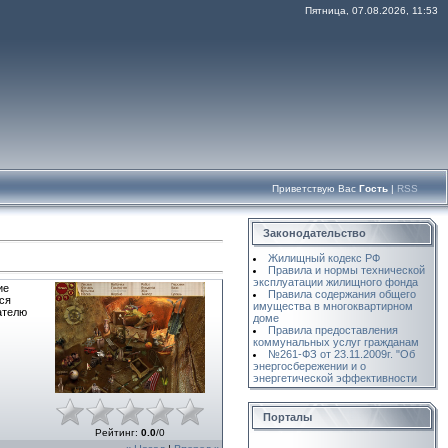
Пятница, 07.08.2026, 11:53
Приветствую Вас
Гость
|
RSS
Законодательство
Жилищный кодекс РФ
Правила и нормы технической
эксплуатации жилищного фонда
ие
Правила содержания общего
ся
имущества в многоквартирном
ателю
доме
Правила предоставления
коммунальных услуг гражданам
№261-ФЗ от 23.11.2009г. "Об
энергосбережении и о
энергетической эффективности
Порталы
Рейтинг
:
0.0
/
0