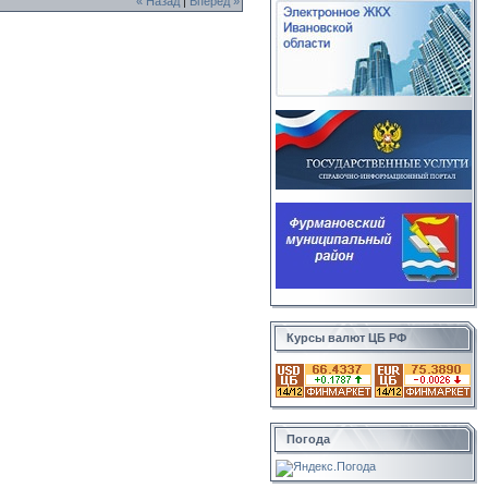
« Назад
|
Вперед »
Курсы валют ЦБ РФ
Погода