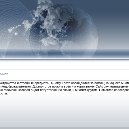
тории
стройства и странные предметы. К нему часто обращаются за помощью, однако мног
 недоброжелательно. Доктор готов помочь всем - и корыстному Саймону, назвавшему
ке Мелиссе, которая видит потусторонние знаки, и многим другим. Помогите исследов
роты.