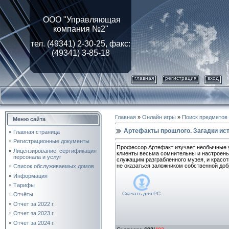
ООО "Управляющая
компания №2"
тел. (49341) 2-30-25, факс:
(49341) 3-85-18
главная
регистрация
вход
Главная
»
Онлайн игры
»
Поиск предметов
Меню сайта
Артефакты прошлого. Загадки ис
Главная страница
Регистрационные документы
Профессор Артефакт изучает необычные у
Лицензирование, cертификация
клиенты весьма сомнительны и настроены
персонала и услуг
служащим разграбленного музея, и красот
не оказаться заложником собственной доб
Список обслуживаемых домов
Информация
Тарифы
Скачать для
PC
Отчёты
Отчет за 2022 г.
Отчет за 2023 г.
Отчет за 2024 г.