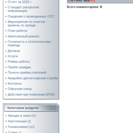
Счетчики
:
693
/
402
Отчет за 2025 г.
Всего комментариев
:
0
Стандарт раскрытия
информации
Сведения о проведенных ОСС
Мероприятия по очистке
кровель от наледи
План работы
Капитальный ремонт
Готовность к отопительному
периоду
Договор
Услуги
Режим работы
Приём граждан
Пункты приёма платежей
Аварийно-диспетчерская служба
Контакты
Обратная связь
Действия при появлении БПЛА
Категории раздела
Аркады и экшн
[67]
Настольные
[5]
Головоломки
[115]
Слова
[2]