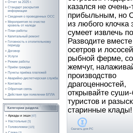
Отчет за 2025 г.
казался не очень-
Стандарт раскрытия
информации
прибыльным, но С
Сведения о проведенных ОСС
из любого клочка
Мероприятия по очистке
кровель от наледи
сумеет извлечь по
План работы
Капитальный ремонт
Разводите вместе
Готовность к отопительному
периоду
осетров и лососей
Договор
рыбной ферме, с
Услуги
Режим работы
жемчуг, налажива
Приём граждан
Пункты приёма платежей
производство
Аварийно-диспетчерская служба
драгоценностей,
Контакты
Обратная связь
открывайте суши-
Действия при появлении БПЛА
туристов и разыс
старинные клады!
Категории раздела
Аркады и экшн
[67]
Настольные
[5]
Головоломки
[115]
Скачать для
PC
Слова
[2]