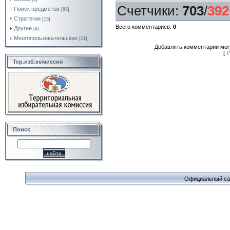
Счетчики
:
703
/
392
Поиск предметов
[68]
Стратегии
[15]
Всего комментариев
:
0
Другие
[4]
Многопользовательские
[21]
Добавлять комментарии могу
[
Р
Тер.изб.комиссия
Поиск
Официальный сайт 