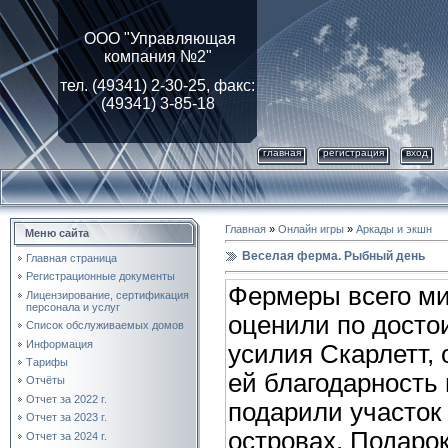
ООО "Управляющая
компания №2"
тел. (49341) 2-30-25, факс:
(49341) 3-85-18
главная
регистрация
вход
Главная
»
Онлайн игры
»
Аркады и экшн
Меню сайта
Веселая ферма. Рыбный день
Главная страница
Регистрационные документы
Фермеры всего м
Лицензирование, cертификация
персонала и услуг
оценили по досто
Список обслуживаемых домов
Информация
усилия Скарлетт,
Тарифы
ей благодарность 
Отчёты
Отчет за 2022 г.
подарили участок
Отчет за 2023 г.
островах. Подаро
Отчет за 2024 г.