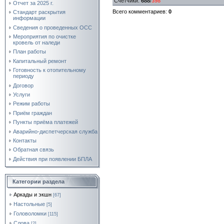
Счетчики
:
688
/
398
Отчет за 2025 г.
Всего комментариев
:
0
Стандарт раскрытия
информации
Сведения о проведенных ОСС
Мероприятия по очистке
кровель от наледи
План работы
Капитальный ремонт
Готовность к отопительному
периоду
Договор
Услуги
Режим работы
Приём граждан
Пункты приёма платежей
Аварийно-диспетчерская служба
Контакты
Обратная связь
Действия при появлении БПЛА
Категории раздела
Аркады и экшн
[67]
Настольные
[5]
Головоломки
[115]
Слова
[2]