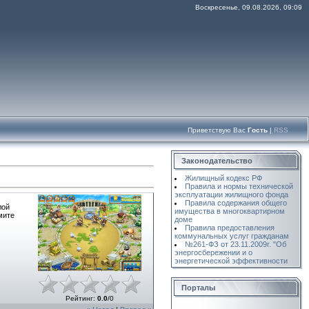
Воскресенье, 09.08.2026, 09:09
Приветствую Вас
Гость
|
RSS
Законодательство
Жилищный кодекс РФ
Правила и нормы технической
эксплуатации жилищного фонда
Правила содержания общего
лой
имущества в многоквартирном
мите
доме
Правила предоставления
коммунальных услуг гражданам
№261-ФЗ от 23.11.2009г. "Об
энергосбережении и о
энергетической эффективности
Порталы
Рейтинг
:
0.0
/
0