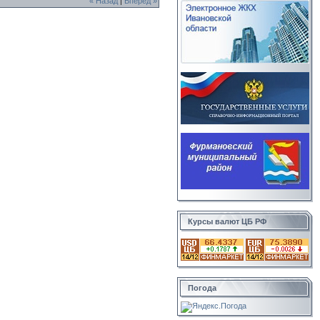
« Назад
|
Вперед »
Курсы валют ЦБ РФ
Погода