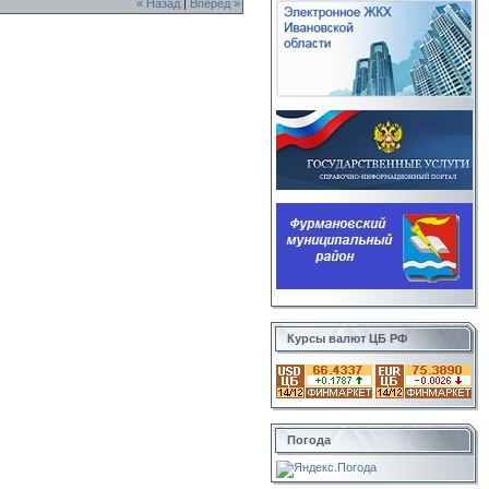
« Назад
|
Вперед »
Курсы валют ЦБ РФ
Погода