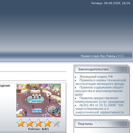
Четверг, 06.08.2026, 19:19
Приветствую Вас
Гость
|
RSS
Законодательство
Жилищный кодекс РФ
Правила и нормы технической
эксплуатации жилищного фонда
ведение
Правила содержания общего
имущества в многоквартирном
доме
Правила предоставления
коммунальных услуг гражданам
№261-ФЗ от 23.11.2009г. "Об
энергосбережении и о
энергетической эффективности
Порталы
Рейтинг
:
4.0
/
1