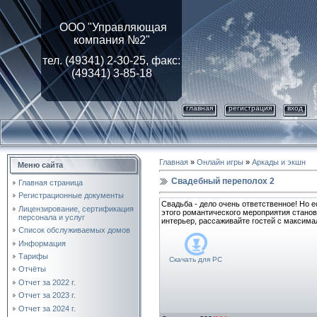
ООО "Управляющая
компания №2"
тел. (49341) 2-30-25, факс:
(49341) 3-85-18
главная
регистрация
вход
Главная
»
Онлайн игры
»
Аркады и экшн
Меню сайта
Свадебный переполох 2
Главная страница
Регистрационные документы
Свадьба - дело очень ответственное! Но е
Лицензирование, cертификация
этого романтического мероприятия станов
персонала и услуг
интерьер, рассаживайте гостей с максима
Список обслуживаемых домов
Информация
Тарифы
Скачать для
PC
Отчёты
Отчет за 2022 г.
Отчет за 2023 г.
Отчет за 2024 г.