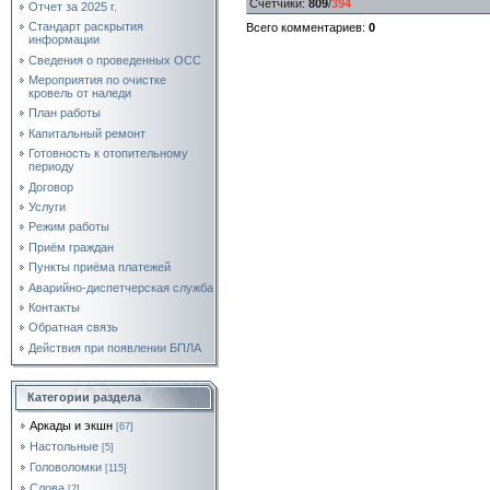
Счетчики
:
809
/
394
Отчет за 2025 г.
Стандарт раскрытия
Всего комментариев
:
0
информации
Сведения о проведенных ОСС
Мероприятия по очистке
кровель от наледи
План работы
Капитальный ремонт
Готовность к отопительному
периоду
Договор
Услуги
Режим работы
Приём граждан
Пункты приёма платежей
Аварийно-диспетчерская служба
Контакты
Обратная связь
Действия при появлении БПЛА
Категории раздела
Аркады и экшн
[67]
Настольные
[5]
Головоломки
[115]
Слова
[2]