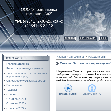
ООО "Управляющая
компания №2"
тел. (49341) 2-30-25, факс:
(49341) 3-85-18
главная
регистрация
вход
Главная
»
Онлайн игры
»
Аркады и экшн
Меню сайта
Снежок. Охотник за сокровищами 
Главная страница
Регистрационные документы
Медвежонок Снежок отправляется на поиск
Лицензирование, cертификация
лабиринты рыцарского замка. Цель миссии
персонала и услуг
всех мастей. Выполнить эту задачу вам 
отбойный молоток, способные пробить лю
Список обслуживаемых домов
Информация
Тарифы
Играть онлайн
Скачать для
PC
Отчёты
Отчет за 2022 г.
Отчет за 2023 г.
Отчет за 2024 г.