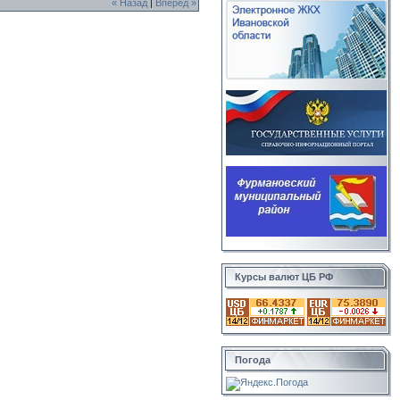
« Назад
|
Вперед »
Курсы валют ЦБ РФ
Погода