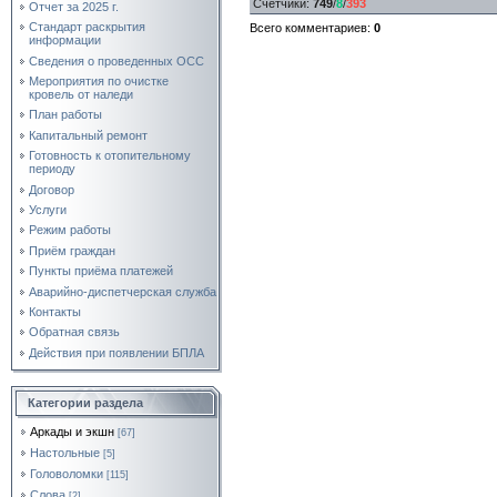
Счетчики
:
749
/
8
/
393
Отчет за 2025 г.
Стандарт раскрытия
Всего комментариев
:
0
информации
Сведения о проведенных ОСС
Мероприятия по очистке
кровель от наледи
План работы
Капитальный ремонт
Готовность к отопительному
периоду
Договор
Услуги
Режим работы
Приём граждан
Пункты приёма платежей
Аварийно-диспетчерская служба
Контакты
Обратная связь
Действия при появлении БПЛА
Категории раздела
Аркады и экшн
[67]
Настольные
[5]
Головоломки
[115]
Слова
[2]