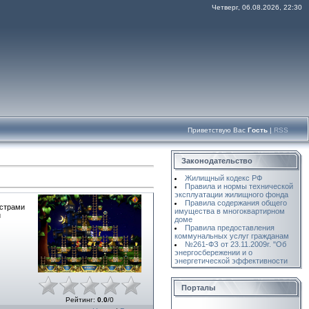
Четверг, 06.08.2026, 22:30
Приветствую Вас
Гость
|
RSS
Законодательство
Жилищный кодекс РФ
Правила и нормы технической
эксплуатации жилищного фонда
Правила содержания общего
нстрами
имущества в многоквартирном
и
доме
Правила предоставления
коммунальных услуг гражданам
№261-ФЗ от 23.11.2009г. "Об
энергосбережении и о
энергетической эффективности
Порталы
Рейтинг
:
0.0
/
0