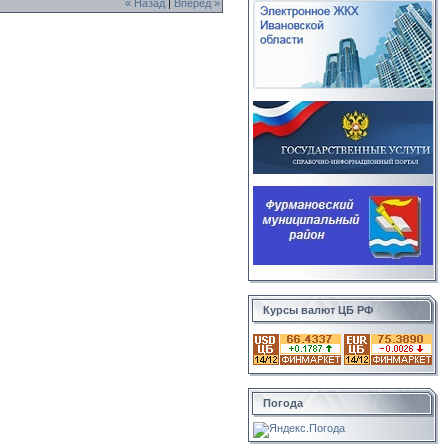
« Назад
|
Вперед »
Курсы валют ЦБ РФ
Погода