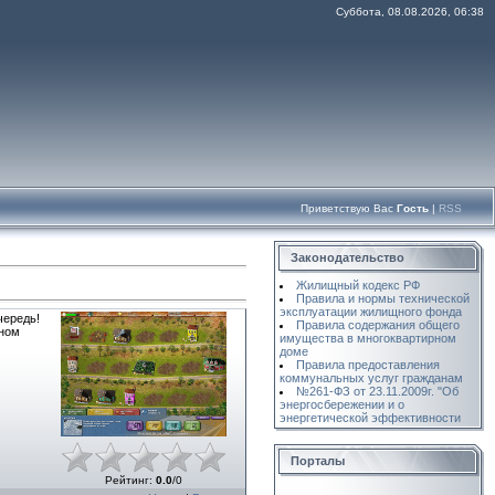
Суббота, 08.08.2026, 06:38
Приветствую Вас
Гость
|
RSS
Законодательство
Жилищный кодекс РФ
Правила и нормы технической
эксплуатации жилищного фонда
чередь!
Правила содержания общего
нном
имущества в многоквартирном
доме
Правила предоставления
коммунальных услуг гражданам
№261-ФЗ от 23.11.2009г. "Об
энергосбережении и о
энергетической эффективности
Порталы
Рейтинг
:
0.0
/
0