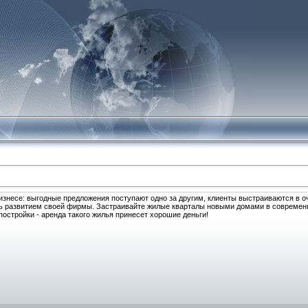
изнесе: выгодные предложения поступают одно за другим, клиенты выстраиваются в о
сь развитием своей фирмы. Застраивайте жилые кварталы новыми домами в совреме
постройки - аренда такого жилья принесет хорошие деньги!