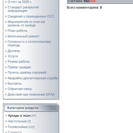
Счетчики
:
692
/
458
Отчет за 2025 г.
Стандарт раскрытия
Всего комментариев
:
0
информации
Сведения о проведенных ОСС
Мероприятия по очистке
кровель от наледи
План работы
Капитальный ремонт
Готовность к отопительному
периоду
Договор
Услуги
Режим работы
Приём граждан
Пункты приёма платежей
Аварийно-диспетчерская служба
Контакты
Обратная связь
Действия при появлении БПЛА
Категории раздела
Аркады и экшн
[67]
Настольные
[5]
Головоломки
[115]
Слова
[2]