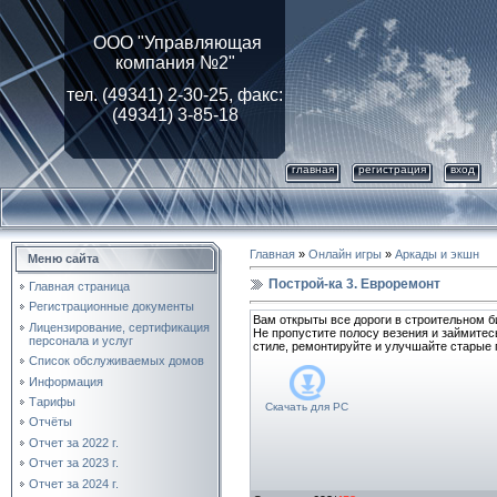
ООО "Управляющая
компания №2"
тел. (49341) 2-30-25, факс:
(49341) 3-85-18
главная
регистрация
вход
Главная
»
Онлайн игры
»
Аркады и экшн
Меню сайта
Построй-ка 3. Евроремонт
Главная страница
Регистрационные документы
Вам открыты все дороги в строительном б
Лицензирование, cертификация
Не пропустите полосу везения и займите
персонала и услуг
стиле, ремонтируйте и улучшайте старые 
Список обслуживаемых домов
Информация
Тарифы
Скачать для
PC
Отчёты
Отчет за 2022 г.
Отчет за 2023 г.
Отчет за 2024 г.