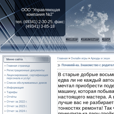
ООО "Управляющая
компания №2"
тел. (49341) 2-30-25, факс:
(49341) 3-85-18
главная
регистрация
вход
Главная
»
Онлайн игры
»
Аркады и экшн
Меню сайта
Починяй-ка. Знакомство с родите
Главная страница
Регистрационные документы
В старые добрые вось
Лицензирование, cертификация
персонала и услуг
едва ли не каждый авт
Список обслуживаемых домов
мечтал приобрести по
Информация
машину, которая побыва
Тарифы
настоящего мастера. А 
Отчёты
лучше вас не разбирает
Отчет за 2022 г.
Отчет за 2023 г.
тонкостях ремонта! Так 
Отчет за 2024 г.
прикупите-ка пару-трой