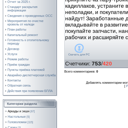
Отчет за 2025 г.
кадиллаков, устраните в
Стандарт раскрытия
информации
неполадки, и покупател
Сведения о проведенных ОСС
найдут! Заработанные 
Мероприятия по очистке
вкладывайте в развитие
кровель от наледи
План работы
покупайте запчасти, на
Капитальный ремонт
рабочих и расширяйте с
Готовность к отопительному
периоду
Договор
Услуги
Скачать для
PC
Режим работы
Счетчики
:
753
/
420
Приём граждан
Пункты приёма платежей
Всего комментариев
:
0
Аварийно-диспетчерская служба
Контакты
Добавлять комментарии могу
Обратная связь
[
Р
Действия при появлении БПЛА
Категории раздела
Аркады и экшн
[67]
Настольные
[5]
Головоломки
[115]
Слова
[2]