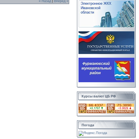
« Назад
|
Вперед »
Курсы валют ЦБ РФ
Погода