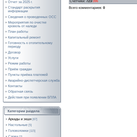
Счетчики
:
723
/
396
Отчет за 2025 г.
Стандарт раскрытия
Всего комментариев
:
0
информации
Сведения о проведенных ОСС
Мероприятия по очистке
кровель от наледи
План работы
Капитальный ремонт
Готовность к отопительному
периоду
Договор
Услуги
Режим работы
Приём граждан
Пункты приёма платежей
Аварийно-диспетчерская служба
Контакты
Обратная связь
Действия при появлении БПЛА
Категории раздела
Аркады и экшн
[67]
Настольные
[5]
Головоломки
[115]
Слова
[2]