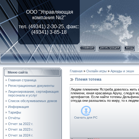
ООО "Управляющая
компания №2"
тел. (49341) 2-30-25, факс:
(49341) 3-85-18
главная
регистрация
вход
Главная
»
Онлайн игры
»
Аркады и экшн
Меню сайта
Племя тотема
Главная страница
Регистрационные документы
Людям племенем Ястреба довелось жить в 
Лицензирование, cертификация
племени, юная красавица Аруку, следуя 
персонала и услуг
артефактов. Если найти тотемы Дельфина,
откуда они разошлись по миру, то к людям
Список обслуживаемых домов
Информация
Тарифы
Скачать для
PC
Отчёты
Отчет за 2022 г.
Отчет за 2023 г.
Отчет за 2024 г.