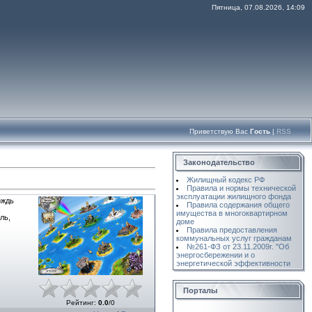
Пятница, 07.08.2026, 14:09
Приветствую Вас
Гость
|
RSS
Законодательство
Жилищный кодекс РФ
Правила и нормы технической
эксплуатации жилищного фонда
ождь
Правила содержания общего
х
имущества в многоквартирном
ль,
доме
Правила предоставления
коммунальных услуг гражданам
№261-ФЗ от 23.11.2009г. "Об
энергосбережении и о
энергетической эффективности
Порталы
Рейтинг
:
0.0
/
0