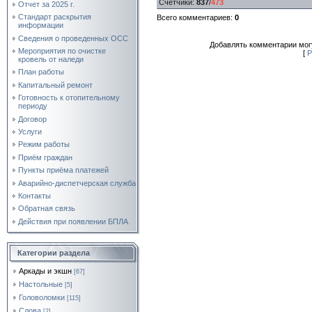
Счетчики
:
837
/
473
Отчет за 2025 г.
Стандарт раскрытия
Всего комментариев
:
0
информации
Сведения о проведенных ОСС
Добавлять комментарии могу
Мероприятия по очистке
[
Р
кровель от наледи
План работы
Капитальный ремонт
Готовность к отопительному
периоду
Договор
Услуги
Режим работы
Приём граждан
Пункты приёма платежей
Аварийно-диспетчерская служба
Контакты
Обратная связь
Действия при появлении БПЛА
Категории раздела
Аркады и экшн
[67]
Настольные
[5]
Головоломки
[115]
Слова
[2]