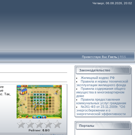
Четверг, 06.08.2026, 20:02
Приветствую Вас
Гость
|
RSS
Законодательство
Жилищный кодекс РФ
Правила и нормы технической
эксплуатации жилищного фонда
ьте
Правила содержания общего
ые
имущества в многоквартирном
с. Так,
доме
Правила предоставления
коммунальных услуг гражданам
№261-ФЗ от 23.11.2009г. "Об
энергосбережении и о
энергетической эффективности
Порталы
Рейтинг
:
0.0
/
0