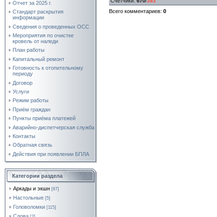
Счетчики
:
670
/
393
Отчет за 2025 г.
Всего комментариев
:
0
Стандарт раскрытия
информации
Сведения о проведенных ОСС
Мероприятия по очистке
кровель от наледи
План работы
Капитальный ремонт
Готовность к отопительному
периоду
Договор
Услуги
Режим работы
Приём граждан
Пункты приёма платежей
Аварийно-диспетчерская служба
Контакты
Обратная связь
Действия при появлении БПЛА
Категории раздела
Аркады и экшн
[67]
Настольные
[5]
Головоломки
[115]
Слова
[2]