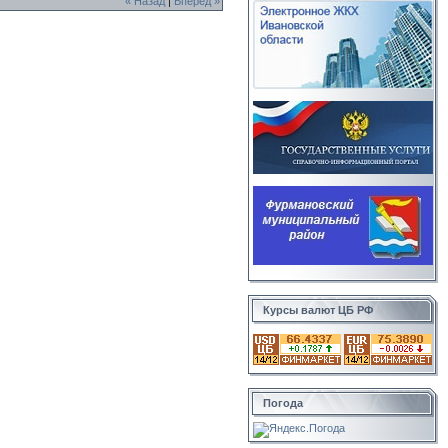
« Назад
|
Вперед »
Курсы валют ЦБ РФ
Погода