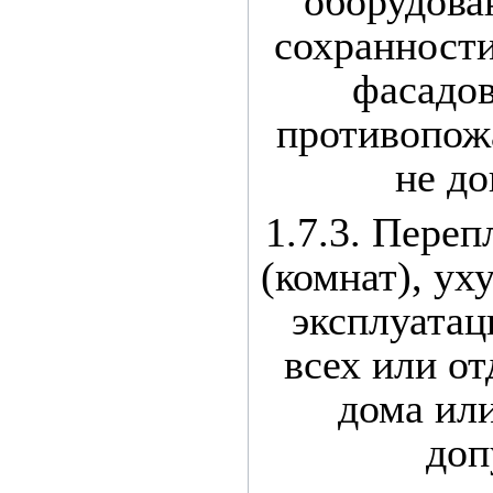
оборудова
сохранности
фасадо
противопож
не до
1.7.3. Переп
(комнат), у
эксплуатац
всех или о
дома или
доп