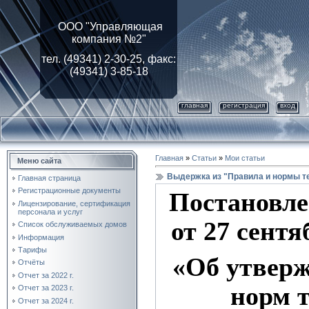
ООО "Управляющая
компания №2"
тел. (49341) 2-30-25, факс:
(49341) 3-85-18
главная
регистрация
вход
Главная
»
Статьи
»
Мои статьи
Меню сайта
Выдержка из "Правила и нормы т
Главная страница
Регистрационные документы
Постановле
Лицензирование, cертификация
персонала и услуг
от 27 сентя
Список обслуживаемых домов
Информация
Тарифы
«Об утвер
Отчёты
Отчет за 2022 г.
норм 
Отчет за 2023 г.
Отчет за 2024 г.