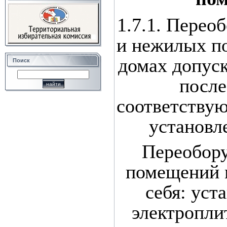
1.7.1. Перео
и нежилых п
домах допуск
Поиск
после
соответству
установл
Переобор
помещений 
себя: уст
электропли