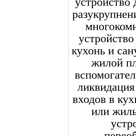
устройство 
разукрупнен
многокомн
устройство
кухонь и сан
жилой пл
вспомогате
ликвидация
входов в кух
или жил
устр
перео