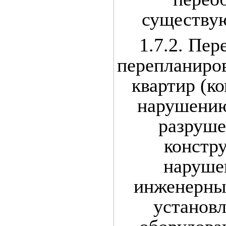
существу
1.7.2. Пер
перепланиро
квартир (ко
нарушению
разруш
констру
наруше
инженерных
установл