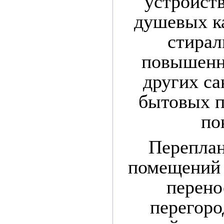
устройств
душевых ка
стира
повышенн
других са
бытовых п
по
Перепла
помещений 
перено
перегоро