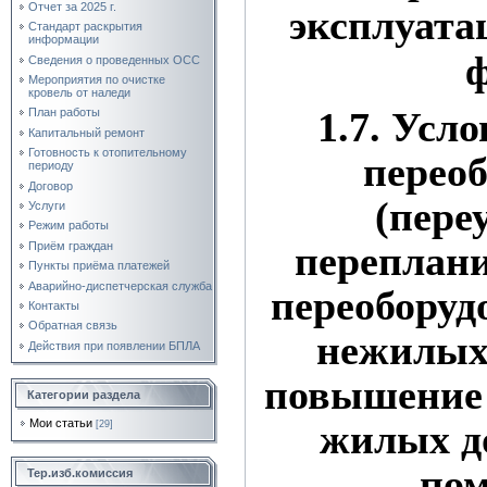
Отчет за 2025 г.
эксплуат
Стандарт раскрытия
информации
Сведения о проведенных ОСС
Мероприятия по очистке
кровель от наледи
1.7. Усл
План работы
Капитальный ремонт
Готовность к отопительному
перео
периоду
Договор
(пере
Услуги
Режим работы
переплани
Приём граждан
Пункты приёма платежей
Аварийно-диспетчерская служба
переоборуд
Контакты
Обратная связь
нежилых
Действия при появлении БПЛА
повышение 
Категории раздела
жилых д
Мои статьи
[29]
по
Тер.изб.комиссия