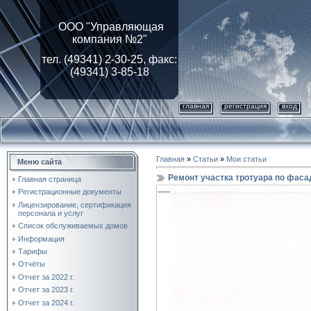
ООО "Управляющая
компания №2"
тел. (49341) 2-30-25, факс:
(49341) 3-85-18
главная
регистрация
вход
Главная
»
Статьи
»
Мои статьи
Меню сайта
Ремонт участка тротуара по фаса
Главная страница
Регистрационные документы
Лицензирование, cертификация
персонала и услуг
Список обслуживаемых домов
Информация
Тарифы
Отчёты
Отчет за 2022 г.
Отчет за 2023 г.
Отчет за 2024 г.