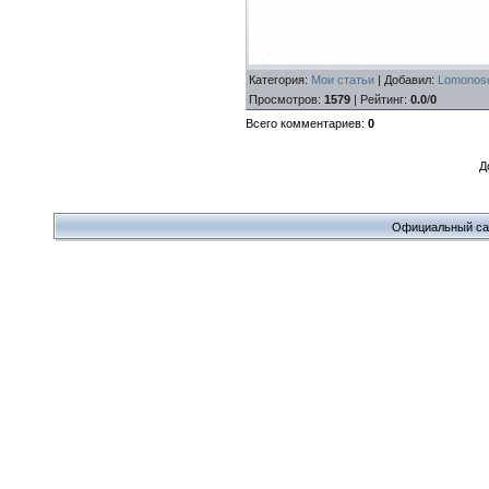
Категория
:
Мои статьи
|
Добавил
:
Lomonoso
Просмотров
:
1579
|
Рейтинг
:
0.0
/
0
Всего комментариев
:
0
Д
Официальный сайт 