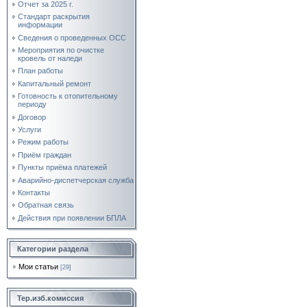
Отчет за 2025 г.
Стандарт раскрытия
информации
Сведения о проведенных ОСС
Мероприятия по очистке
кровель от наледи
План работы
Капитальный ремонт
Готовность к отопительному
периоду
Договор
Услуги
Режим работы
Приём граждан
Пункты приёма платежей
Аварийно-диспетчерская служба
Контакты
Обратная связь
Действия при появлении БПЛА
Категории раздела
Мои статьи
[29]
Тер.изб.комиссия