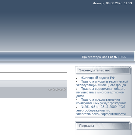
Четверг, 06.08.2026, 11:53
Приветствую Вас
Гость
|
RSS
Законодательство
Жилищный кодекс РФ
Правила и нормы технической
эксплуатации жилищного фонда
Правила содержания общего
имущества в многоквартирном
доме
Правила предоставления
коммунальных услуг гражданам
№261-ФЗ от 23.11.2009г. "Об
энергосбережении и о
энергетической эффективности
Порталы