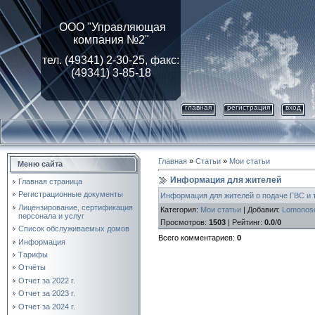
ООО "Управляющая
компания №2"
тел. (49341) 2-30-25, факс:
(49341) 3-85-18
главная
регистрация
вход
Главная
»
Статьи
»
Мои статьи
Меню сайта
Информация для жителей
Главная страница
Регистрационные документы
Информация для жителей о подаче ГВС и 
Лицензирование, cертификация
Категория
:
Мои статьи
|
Добавил
:
Lomonoso
персонала и услуг
Просмотров
:
1503
|
Рейтинг
:
0.0
/
0
Список обслуживаемых домов
Всего комментариев
:
0
Информация
Тарифы
Отчёты
Отчет за 2022 г.
Отчет за 2023 г.
Отчет за 2024 г.