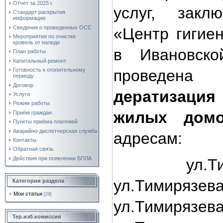
Отчет за 2025 г.
услуг, зак
Стандарт раскрытия
информации
Сведения о проведенных ОСС
«Центр гигие
Мероприятия по очистке
кровель от наледи
в Ивановско
План работы
Капитальный ремонт
Готовность к отопительному
прове
периоду
Договор
дератизация
Услуги
Режим работы
жилых до
Приём граждан
Пункты приёма платежей
Аварийно-диспетчерская служба
адресам:
Контакты
Обратная связь
Действия при появлении БПЛА
ул.Тимир
ул.Тимир
Категории раздела
Мои статьи
[29]
ул.Тимир
Тер.изб.комиссия