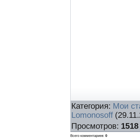
Категория
:
Мои ст
Lomonosoff
(29.11.
Просмотров
:
1518
Всего комментариев
:
0