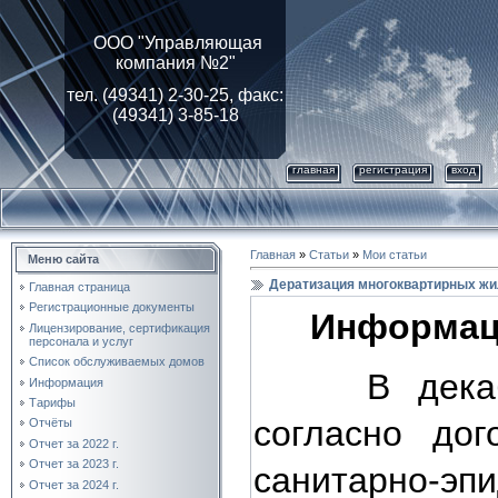
ООО "Управляющая
компания №2"
тел. (49341) 2-30-25, факс:
(49341) 3-85-18
главная
регистрация
вход
Главная
»
Статьи
»
Мои статьи
Меню сайта
Дератизация многоквартирных ж
Главная страница
Регистрационные документы
Информац
Лицензирование, cертификация
персонала и услуг
Список обслуживаемых домов
В декабре
Информация
Тарифы
согласно дог
Отчёты
Отчет за 2022 г.
Отчет за 2023 г.
санитарно-эп
Отчет за 2024 г.